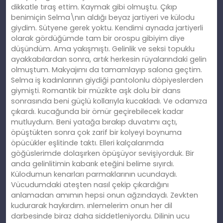
dikkatle tıraş ettim. Kaymak gibi olmuştu. Çıkıp
benimiçin Selma\nın aldığı beyaz jartiyeri ve külodu
giydim. Sütyene gerek yoktu. Kendimi aynada jartiyerli
olarak gördüğümde tam bir orospu gibiyim diye
düşündüm. Ama yakışmıştı. Gelinlik ve seksi topuklu
ayakkabılardan sonra, artık herkesin rüyalarındaki gelin
olmuştum. Makyajımı da tamamlayıp salona geçtim.
Selma iş kadınlarının giydiği pantolonlu döpiyeslerden
giymişti. Romantik bir müzikte aşk dolu bir dans
sonrasında beni güçlü kollarıyla kucakladı. Ve odamıza
çıkardı. kucağunda bir ömür geçirebilecek kadar
mutluydum. Beni yatağa bırakıp duvatımı açtı,
öpüştükten sonra çok zarif bir kolyeyi boynuma
öpücükler eşlitinde taktı. Elleri kalçalarımda
göğüslerimde dolaşırken öpüşüyor sevişiyorduk. Bir
anda gelinlitimin kabarık eteğini belime sıyırdı.
Külodumun kenarları parmaklarının ucundaydı.
Vücudumdaki ateşten nasıl çekip çıkardığını
anlamadan amımın hepsi onun ağzındaydı. Zevkten
kudurarak haykırdım. ınlemelerim onun her dil
darbesinde biraz daha siddetleniyordu. Dilinin ucu