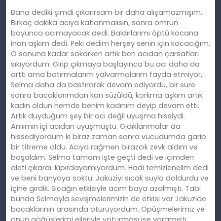
Bana dediki şimdi çıkarırsam bir daha alışamazmışım.
Birkaç dakika acıya katlanmalısın, sonra ömrün
boyunca acımayacak dedi. Baldırlarımı öptü kocana
inan aşkım dedi. Peki dedim herşey senin için kocacığım.
O sonuna kadar sokarken artık ben acıdan çarsafları
sıkıyordum. Girip çıkmaya başlayınca bu acı daha da
arttı ama batırmalarım yalvarmalarım fayda etmiyor,
Selma daha da bastırarak devam ediyordu, bir süre
sonra bacaklarımdan kan süzüldü, korkma aşkım artık
kadın oldun hemde benim kadınım deyip devam etti.
Artık duyduğum şey bir acı değil uyuşma hissiydi.
Amımın içi acıdan uyuşmuştu. Gıdıklanmalar da
hissediyordum ki biraz zaman sonra vücudumda garip
bir titreme oldu. Acıya rağmen birazcık zevk aldım ve
boşaldım. Selma tamam işte geçti dedi ve içimden
aleti çıkardı. Kıpırdayamıyordum. Hadi temizlenelim dedi
ve beni banyoya soktu. Jakuziyi sıcak suyla doldurdu ve
içine girdik. Sıcağın etkisiyle acım baya azalmıştı. Tabi
bunda Selmayla sevişmelerimizin de etkisi var Jakuzide
bacaklarının arasında oturuyordum. Öpüşmelerimiz ve
onun göğüslerimi elleriyle yoturması işe yaramıştı.