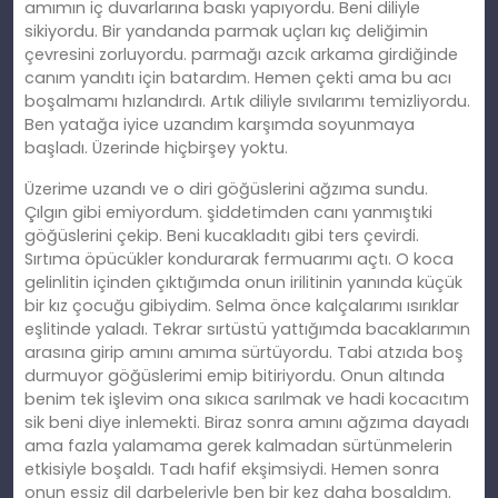
amımın iç duvarlarına baskı yapıyordu. Beni diliyle
sikiyordu. Bir yandanda parmak uçları kıç deliğimin
çevresini zorluyordu. parmağı azcık arkama girdiğinde
canım yandıtı için batardım. Hemen çekti ama bu acı
boşalmamı hızlandırdı. Artık diliyle sıvılarımı temizliyordu.
Ben yatağa iyice uzandım karşımda soyunmaya
başladı. Üzerinde hiçbirşey yoktu.
Üzerime uzandı ve o diri göğüslerini ağzıma sundu.
Çılgın gibi emiyordum. şiddetimden canı yanmıştıki
göğüslerini çekip. Beni kucakladıtı gibi ters çevirdi.
Sırtıma öpücükler kondurarak fermuarımı açtı. O koca
gelinlitin içinden çıktığımda onun irilitinin yanında küçük
bir kız çocuğu gibiydim. Selma önce kalçalarımı ısırıklar
eşlitinde yaladı. Tekrar sırtüstü yattığımda bacaklarımın
arasına girip amını amıma sürtüyordu. Tabi atzıda boş
durmuyor göğüslerimi emip bitiriyordu. Onun altında
benim tek işlevim ona sıkıca sarılmak ve hadi kocacıtım
sik beni diye inlemekti. Biraz sonra amını ağzıma dayadı
ama fazla yalamama gerek kalmadan sürtünmelerin
etkisiyle boşaldı. Tadı hafif ekşimsiydi. Hemen sonra
onun eşsiz dil darbeleriyle ben bir kez daha boşaldım.