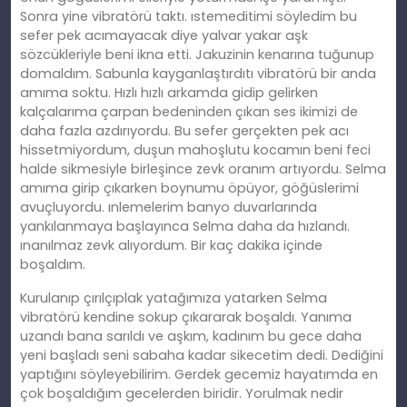
Sonra yine vibratörü taktı. ıstemeditimi söyledim bu
sefer pek acımayacak diye yalvar yakar aşk
sözcükleriyle beni ikna etti. Jakuzinin kenarına tuğunup
domaldım. Sabunla kayganlaştırdıtı vibratörü bir anda
amıma soktu. Hızlı hızlı arkamda gidip gelirken
kalçalarıma çarpan bedeninden çıkan ses ikimizi de
daha fazla azdırıyordu. Bu sefer gerçekten pek acı
hissetmiyordum, duşun mahoşlutu kocamın beni feci
halde sikmesiyle birleşince zevk oranım artıyordu. Selma
amıma girip çıkarken boynumu öpüyor, göğüslerimi
avuçluyordu. ınlemelerim banyo duvarlarında
yankılanmaya başlayınca Selma daha da hızlandı.
ınanılmaz zevk alıyordum. Bir kaç dakika içinde
boşaldım.
Kurulanıp çırılçıplak yatağımıza yatarken Selma
vibratörü kendine sokup çıkararak boşaldı. Yanıma
uzandı bana sarıldı ve aşkım, kadınım bu gece daha
yeni başladı seni sabaha kadar sikecetim dedi. Dediğini
yaptığını söyleyebilirim. Gerdek gecemiz hayatımda en
çok boşaldığım gecelerden biridir. Yorulmak nedir