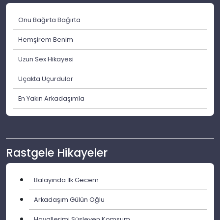
Onu Bağırta Bağırta
Hemşirem Benim
Uzun Sex Hikayesi
Uçakta Uçurdular
En Yakın Arkadaşımla
Rastgele Hikayeler
Balayında İlk Gecem
Arkadaşım Gülün Oğlu
Hayallerimi Süsleyen Komşum