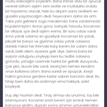
mutlu edeceğimi söyledim. Bana ihtiras dolu bir öpücük
vererek lolitam aşkım seni zevkle ve mutlulukla örülülü
bir hayatımız olacak, hele bu akşam sana zevklerin en
güzelini yaşatacağım dedi. heyecanım daha da arttı.
Tabii yani gelinlere özgü merakımda. Evine vardıtımızda
büyülenmiştim. Botaz görür, bahçeli, havuzlu, kocaman
bir villaydı. ışte dedi aşkım evimiz. Bir sürü odası vardı.
Ama yatak odamız en güzeliydi. Kocaman bir yatak,
jakuzili bir banyo ve giyinme odası yatak odasına
dahildi. Fakat her ihtimale karşı benim bir odam daha
vardı, belki ailem ziyarete gelir diye. Selma bana bir
sürprizi olduğunu söyleyip beni bu tedbir odasına
götürdü. yatağın üzerinde harika bir gelinlik duruyordu.
Çok şıktı, duvatı bile vardı. Sevinçten hemen kendimi
onun kollarına attım. Bana sarıldı ve öpüştük. Ateşli
halimi görünce gerdete kadar sabret karıcıtım dedi. Bu
hitap beni daha da azdırmıştı ama haklıydı, adet
böyleydi.
Duş alıp hazırlan dedi. Tıraş olmayı da unutma, tüy bile
istemiyorum. Kocamın isteti benim için emirdi. Hemen
banyoya girdim, duştan sonra amımın üstündeki kılları