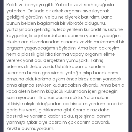
Kalktı ve banyoya gitti. Yatakta zevk sarhoşluğuyla
yatarken. Önünde bir erkek organını sıvazlayarak
geldiğini gördüm. Ve bu ne diyerek batırdım. Bana
bunun belden bağlamalı bir vibratör olduğunu,
yurtdışından getirdiğini, lezbiyenlerin kullandıtını, üstüne
kayganlaştırıcı jel sürdütünü, canımın yanmayacağımı
aksine am duvarlarından alınacak zevkle mükemmel bir
orgazm yaşayacağımı söyledim. Ama ben bakireyim
hem o plastik gibi itirazlarıma yapay organını elime
vererek yanıtladı. Gerçekten yumuşaktı. Tahriş
edemezdi. Jelde vardı. Üstelik kocama kendimi
sunmam benim görevimdi. yatağa çıkıp bacaklarımı
omzuna aldı. Korkma aşkım önce biraz canın yanacak
ama alışınca zevkten kuduracaksın diyordu. Ama ben o
koca aletin benim küçücük kukumdan içeri gireceğini
sanmıyordum. ılk önce ucunu soktu. Yalamaların
etkisiyle alışık olduğundan acı hissetmiyordum ama bir
garip his vardı, gıdıklanma gibi. Sonra biraz daha
bastırdı ve yarısına kadar soktu. ışte şimdi canım
yanmıştı. Çıkar diye batırdım çok canım acıyordu.
Zevkte duymuyordum.