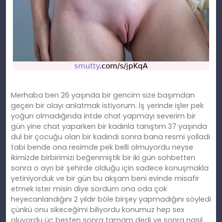
Merhaba ben 26 yaşında bir gencim size başımdan
geçen bir olayı anlatmak istiyorum. İş yerinde işler pek
yoğun olmadığında intde chat yapmayı severim bir
gün yine chat yaparken bir kadınla tanıştım 37 yaşında
dul bir çocuğu olan bir kadındı sonra bana resmi yolladı
tabi bende ona resimde pek belli olmuyordu neyse
ikimizde birbirimizi beğenmiştik bir iki gün sohbetten
sonra o ayrı bir şehirde olduğu için sadece konuşmakla
yetiniyorduk ve bir gün bu akşam beni evinde misafir
etmek ister misin diye sordum ona oda çok
heyecanlandığını 2 yıldır böle birşey yapmadığını söyledi
çünkü onu sikeceğimi biliyordu konumuz hep sex
oluyordu üç beşten sonra tamam dedi ve sonra nasıl