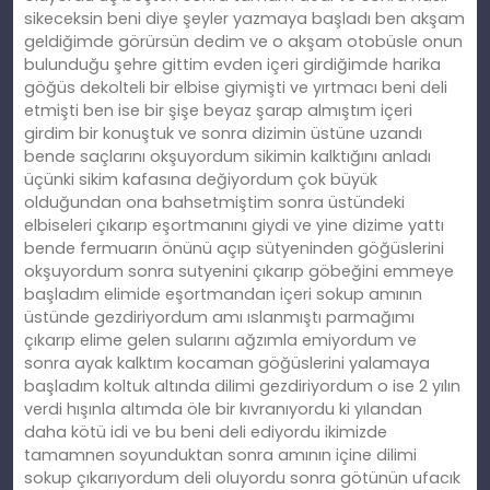
sikeceksin beni diye şeyler yazmaya başladı ben akşam
geldiğimde görürsün dedim ve o akşam otobüsle onun
bulunduğu şehre gittim evden içeri girdiğimde harika
göğüs dekolteli bir elbise giymişti ve yırtmacı beni deli
etmişti ben ise bir şişe beyaz şarap almıştım içeri
girdim bir konuştuk ve sonra dizimin üstüne uzandı
bende saçlarını okşuyordum sikimin kalktığını anladı
üçünki sikim kafasına değiyordum çok büyük
olduğundan ona bahsetmiştim sonra üstündeki
elbiseleri çıkarıp eşortmanını giydi ve yine dizime yattı
bende fermuarın önünü açıp sütyeninden göğüslerini
okşuyordum sonra sutyenini çıkarıp göbeğini emmeye
başladım elimide eşortmandan içeri sokup amının
üstünde gezdiriyordum amı ıslanmıştı parmağımı
çıkarıp elime gelen sularını ağzımla emiyordum ve
sonra ayak kalktım kocaman göğüslerini yalamaya
başladım koltuk altında dilimi gezdiriyordum o ise 2 yılın
verdi hışınla altımda öle bir kıvranıyordu ki yılandan
daha kötü idi ve bu beni deli ediyordu ikimizde
tamamnen soyunduktan sonra amının içine dilimi
sokup çıkarıyordum deli oluyordu sonra götünün ufacık