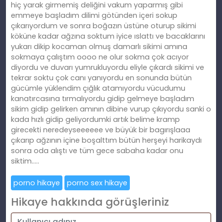
hiç yarak girmemiş deliğini vakum yaparmış gibi
emmeye başladım dilimi götünden içeri sokup
çıkarıyordum ve sonra boğazın üstüne oturup sikimi
köküne kadar ağzına soktum iyice ıslattı ve bacaklarını
yukarı dikip kocaman olmuş damarlı sikimi amına
sokmaya çalıştım oooo ne olur sokma çok acıyor
diyordu ve duvarı yumrukluyordu eliyle çıkardı sikimi ve
tekrar soktu çok canı yanıyordu en sonunda bütün
gücümle yüklendim çığlık atamıyordu vücudumu
kanatırcasına tırmalıyordu gidip gelmeye başladım
sikim gidip gelirken amının dibine vurup çıkıyordu sanki o
kada hızlı gidip geliyordumki artık belime kramp
girecekti neredeyseeeeee ve büyük bir bagırışlaaa
çıkarıp ağzının içine boşalttım bütün herşeyi harikaydı
sonra oda alıştı ve tüm gece sabaha kadar onu
siktim…..
porno hikaye
porno sex hikaye
Hikaye hakkında görüşleriniz